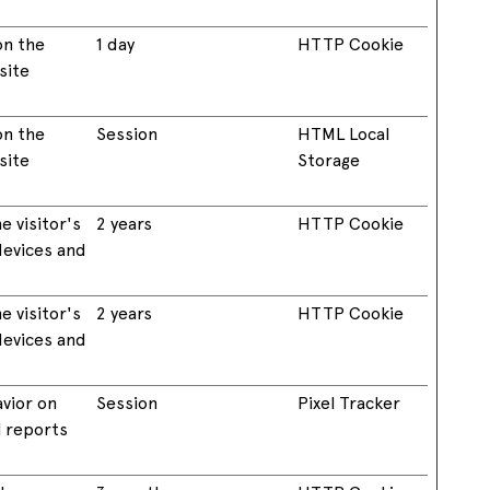
on the
1 day
HTTP Cookie
site
on the
Session
HTML Local
site
Storage
e visitor's
2 years
HTTP Cookie
devices and
e visitor's
2 years
HTTP Cookie
devices and
avior on
Session
Pixel Tracker
l reports