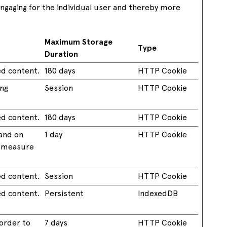
 engaging for the individual user and thereby more
Maximum Storage
Type
Duration
ed content.
180 days
HTTP Cookie
ing
Session
HTTP Cookie
ed content.
180 days
HTTP Cookie
 and on
1 day
HTTP Cookie
o measure
ed content.
Session
HTTP Cookie
ed content.
Persistent
IndexedDB
 order to
7 days
HTTP Cookie