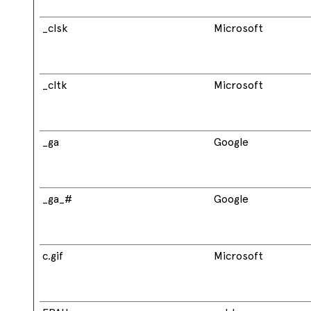
_clsk
Microsoft
_cltk
Microsoft
_ga
Google
_ga_#
Google
c.gif
Microsoft