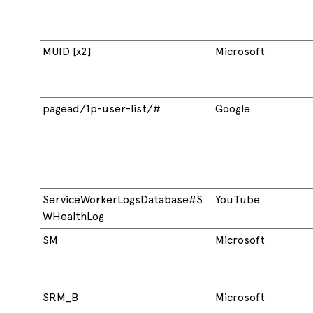
MUID [x2]
Microsoft
pagead/1p-user-list/#
Google
ServiceWorkerLogsDatabase#S
YouTube
WHealthLog
SM
Microsoft
SRM_B
Microsoft