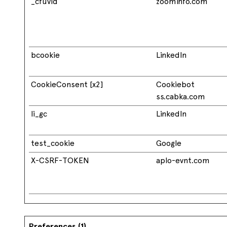
_cfuvid
zoominfo.com
bcookie
LinkedIn
CookieConsent [x2]
Cookiebot
ss.cabka.com
li_gc
LinkedIn
test_cookie
Google
X-CSRF-TOKEN
aplo-evnt.com
Preferences (1)