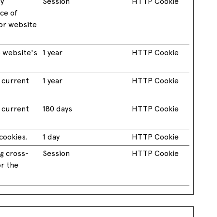
by
Session
HTTP Cookie
nce of
or website
 website's
1 year
HTTP Cookie
e current
1 year
HTTP Cookie
e current
180 days
HTTP Cookie
cookies.
1 day
HTTP Cookie
g cross-
Session
HTTP Cookie
or the