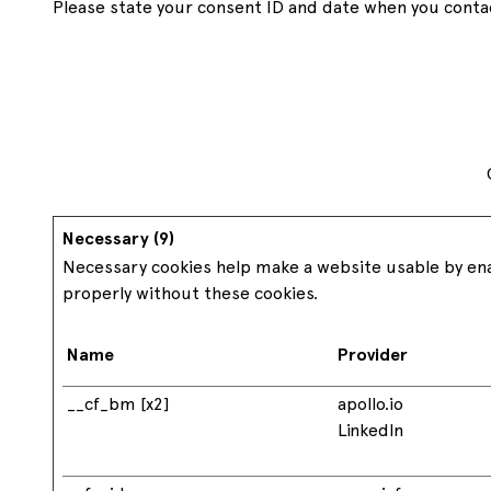
Please state your consent ID and date when you conta
Hygienic
Palets americanos
Farmacia
Pool
Higiénicos
1219x1016
Custom
Medida EEUU
Palets a medida
Descubre 
Necessary (9)
Necessary cookies help make a website usable by enab
properly without these cookies.
Name
Provider
__cf_bm [x2]
apollo.io
LinkedIn