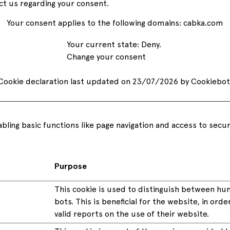
ct us regarding your consent.
Collares para
ing
Retail
nuestros productos estén disponib
palets
de 80 países, con la rapidez que ne
Your consent applies to the following domains: cabka.com
nuestros clientes y en las cantidad
necesarias.
Your current state: Deny.
Descubre todos nuestros servicios
Ver todos los servicios
Change your consent
todas las industrias con las que trabajamos
Ver todas las i
Cookie declaration last updated on 23/07/2026 by
Cookiebot
Ver todos los productos
ling basic functions like page navigation and access to secu
Purpose
This cookie is used to distinguish between h
bots. This is beneficial for the website, in ord
valid reports on the use of their website.