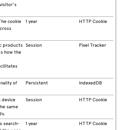
isitor's
The cookie
1 year
HTTP Cookie
across
ic products
Session
Pixel Tracker
ts how the
ilitates
ality of
Persistent
IndexedDB
s device
Session
HTTP Cookie
 the same
ds.
’s search-
1 year
HTTP Cookie