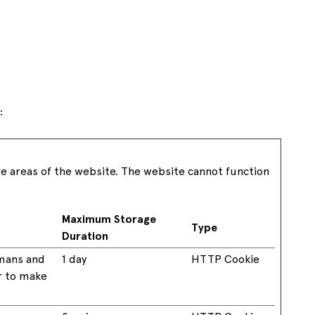
les en más
automoción, la velocidad del comercio
y de ayudar a conseguir ese futuro.
cesitan
minorista u otros muchos sectores, Cabka
Ver las ofertas disponibles
es
tiene la solución.
ndustrias
:
re areas of the website. The website cannot function
Maximum Storage
Type
Duration
umans and
1 day
HTTP Cookie
er to make