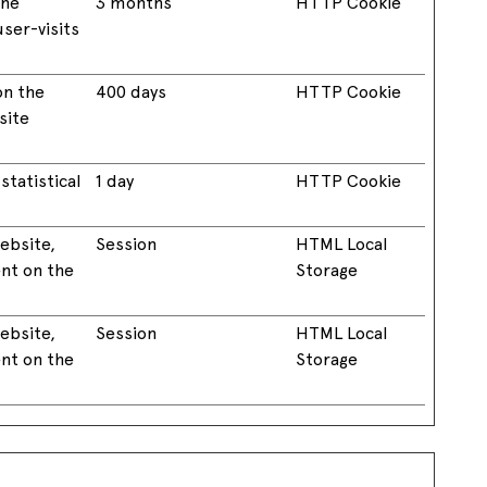
the
3 months
HTTP Cookie
ser-visits
on the
400 days
HTTP Cookie
site
statistical
1 day
HTTP Cookie
website,
Session
HTML Local
ent on the
Storage
website,
Session
HTML Local
ent on the
Storage