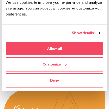
We use cookies to improve your experience and analyze
prodotti Cabka
site usage. You can accept all cookies or customize your
preferences.
Show details
Vendita al dettaglio
Pallet leggeri e incastrabili che
Pallet
Allow all
riducono i costi di trasporto a vuoto.
di si
ULTERIORI INFORMAZIONI
ULT
Customize
Deny