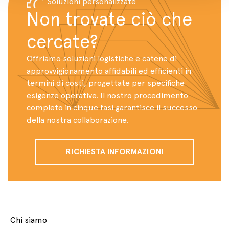
Soluzioni personalizzate
Non trovate ciò che
cercate?
Offriamo soluzioni logistiche e catene di
approvvigionamento affidabili ed efficienti in
termini di costi, progettate per specifiche
esigenze operative. Il nostro procedimento
completo in cinque fasi garantisce il successo
della nostra collaborazione.
RICHIESTA INFORMAZIONI
Chi siamo